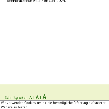
beeindruckende Bilanz im Jahr 2024.
A
A
Schriftgröße:
A
|
|
Wir verwenden Cookies, um dir die bestmögliche Erfahrung auf unserer
Downloads
Impressum
Datenschutz
Website zu bieten.