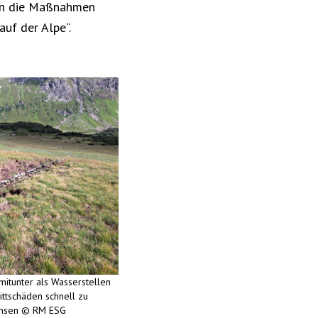
den die Maßnahmen
uf der Alpe“.
itunter als Wasserstellen
ittschäden schnell zu
chsen © RM ESG