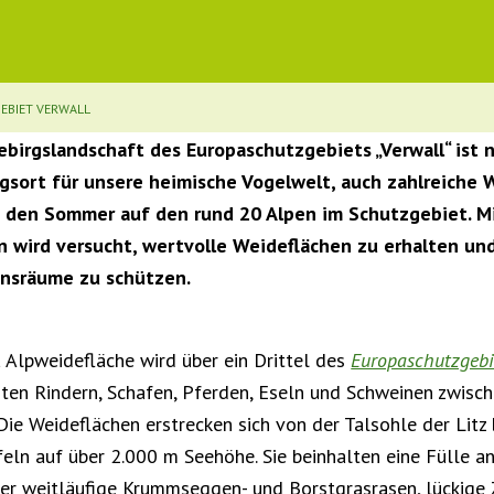
EBIET VERWALL
ebirgslandschaft des Europaschutzgebiets „Verwall“ ist n
sort für unsere heimische Vogelwelt, auch zahlreiche 
ch den Sommer auf den rund 20 Alpen im Schutzgebiet. M
 wird versucht, wertvolle Weideflächen zu erhalten und
ensräume zu schützen.
 Alpweidefläche wird über ein Drittel des
Europaschutzgebie
rten Rindern, Schafen, Pferden, Eseln und Schweinen zwisch
ie Weideflächen erstrecken sich von der Talsohle der Litz 
ln auf über 2.000 m Seehöhe. Sie beinhalten eine Fülle an
er weitläufige Krummseggen- und Borstgrasrasen, lückige