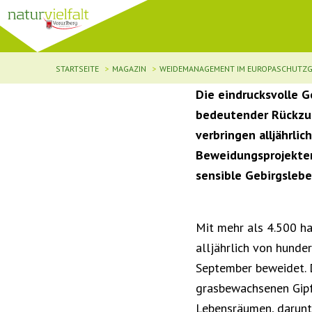
STARTSEITE
MAGAZIN
WEIDEMANAGEMENT IM EUROPASCHUTZG
Die eindrucksvolle G
bedeutender Rückzug
verbringen alljährli
Beweidungsprojekten
sensible Gebirgsleb
Mit mehr als 4.500 ha
alljährlich von hunde
September beweidet. D
grasbewachsenen Gipfe
Lebensräumen, darunt