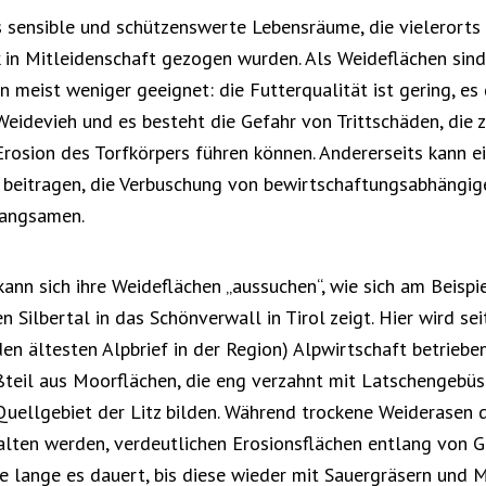
 sensible und schützenswerte Lebensräume, die vielerorts
in Mitleidenschaft gezogen wurden. Als Weideflächen sind
 meist weniger geeignet: die Futterqualität ist gering, es
Weidevieh und es besteht die Gefahr von Trittschäden, die 
 Erosion des Torfkörpers führen können. Andererseits kann e
beitragen, die Verbuschung von bewirtschaftungsabhängi
langsamen.
kann sich ihre Weideflächen „aussuchen“, wie sich am Beispi
 Silbertal in das Schönverwall in Tirol zeigt. Hier wird se
en ältesten Alpbrief in der Region) Alpwirtschaft betriebe
ßteil aus Moorflächen, die eng verzahnt mit Latschengebüs
Quellgebiet der Litz bilden. Während trockene Weiderasen
alten werden, verdeutlichen Erosionsflächen entlang von
ie lange es dauert, bis diese wieder mit Sauergräsern un