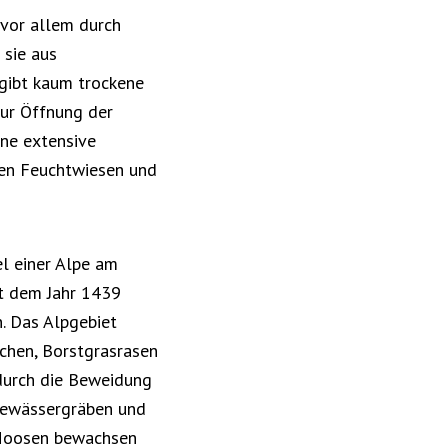
 vor allem durch
 sie aus
 gibt kaum trockene
zur Öffnung der
ine extensive
gen Feuchtwiesen und
el einer Alpe am
it dem Jahr 1439
n. Das Alpgebiet
chen, Borstgrasrasen
 durch die Beweidung
 Gewässergräben und
d Moosen bewachsen