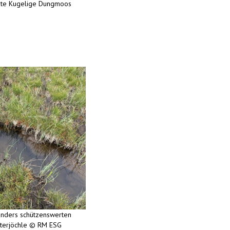
nte Kugelige Dungmoos
onders schützenswerten
nterjöchle © RM ESG