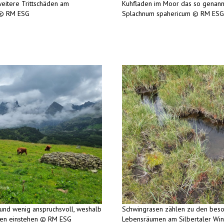
eitere Trittschäden am
Kuhfladen im Moor das so genan
 © RM ESG
Splachnum spahericum © RM ESG
 und wenig anspruchsvoll, weshalb
Schwingrasen zählen zu den bes
chen einstehen © RM ESG
Lebensräumen am Silbertaler Wi