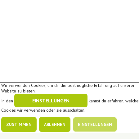
Wir verwenden Cookies, um dir die bestmögliche Erfahrung auf unserer
Website zu bieten.
EINSTELLUNGEN
In den
kannst du erfahren, welche
In Kooperation mit
A
A
Cookies wir verwenden oder sie ausschalten.
Schriftgröße:
A
|
|
Downloads
Impressum
Datenschutz
ZUSTIMMEN
ABLEHNEN
EINSTELLUNGEN
Cookie-Einstellungen
|