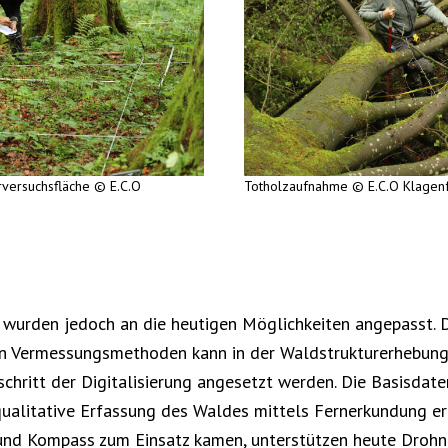
versuchsfläche © E.C.O
Totholzaufnahme © E.C.O Klagenf
wurden jedoch an die heutigen Möglichkeiten angepasst. D
n Vermessungsmethoden kann in der Waldstrukturerhebung
chritt der Digitalisierung angesetzt werden. Die Basisda
qualitative Erfassung des Waldes mittels Fernerkundung er
nd Kompass zum Einsatz kamen, unterstützen heute Drohn