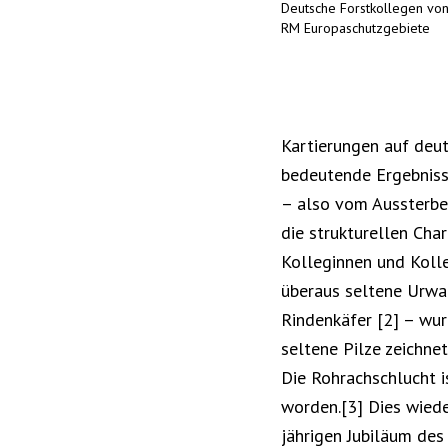
Deutsche Forstkollegen vo
RM Europaschutzgebiete
Kartierungen auf deu
bedeutende Ergebniss
– also vom Aussterben
die strukturellen Cha
Kolleginnen und Koll
überaus seltene Urwal
Rindenkäfer [2] – wu
seltene Pilze zeichnet
Die Rohrachschlucht i
worden.[3] Dies wiede
jährigen Jubiläum de