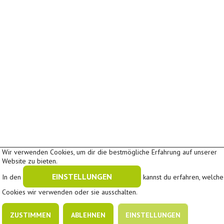
Wir verwenden Cookies, um dir die bestmögliche Erfahrung auf unserer
Website zu bieten.
EINSTELLUNGEN
In den
kannst du erfahren, welche
In Kooperation mit
A
A
Cookies wir verwenden oder sie ausschalten.
Schriftgröße:
A
|
|
Downloads
Impressum
Datenschutz
ZUSTIMMEN
ABLEHNEN
EINSTELLUNGEN