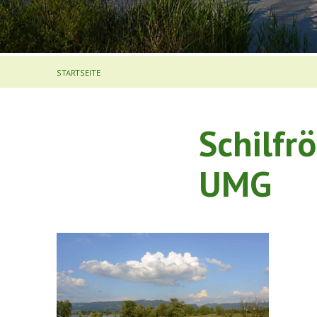
STARTSEITE
Schilfr
UMG