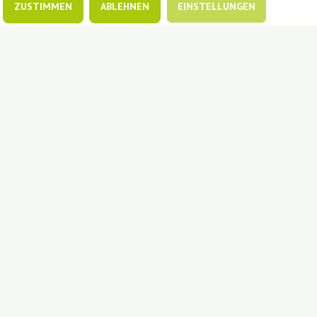
ZUSTIMMEN
ABLEHNEN
EINSTELLUNGEN
In Kooperation mit
A
A
Schriftgröße:
A
|
|
Downloads
Impressum
Datenschutz
Cookie-Einstellungen
|