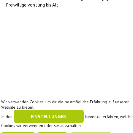
Freiwillige von Jung bis Alt
Wir verwenden Cookies, um dir die bestmögliche Erfahrung auf unserer
Website zu bieten.
EINSTELLUNGEN
In den
kannst du erfahren, welche
In Kooperation mit
A
A
Cookies wir verwenden oder sie ausschalten.
Schriftgröße:
A
|
|